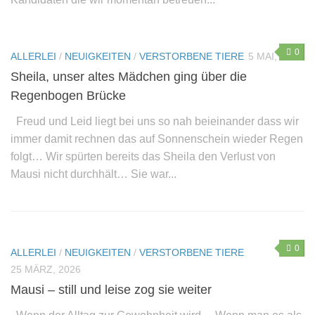
0
ALLERLEI
/
NEUIGKEITEN
/
VERSTORBENE TIERE
5 MAI, 2026
Sheila, unser altes Mädchen ging über die
Regenbogen Brücke
Freud und Leid liegt bei uns so nah beieinander dass wir
immer damit rechnen das auf Sonnenschein wieder Regen
folgt… Wir spürten bereits das Sheila den Verlust von
Mausi nicht durchhält… Sie war...
0
ALLERLEI
/
NEUIGKEITEN
/
VERSTORBENE TIERE
25 MÄRZ, 2026
Mausi – still und leise zog sie weiter