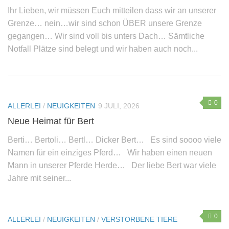
Ihr Lieben, wir müssen Euch mitteilen dass wir an unserer
Sie wollen helfen?
Grenze… nein…wir sind schon ÜBER unsere Grenze
Mitglied werden
gegangen… Wir sind voll bis unters Dach… Sämtliche
Notfall Plätze sind belegt und wir haben auch noch...
Erbschaft – Letzter Wille
Patenschaften
Spenden
Sachspenden
0
ALLERLEI
/
NEUIGKEITEN
9 JULI, 2026
Online einkaufen – und dabei noch helfen: gooding!
Neue Heimat für Bert
Gnadenhof-Maskottchen bestellen
Berti… Bertoli… Bertl… Dicker Bert… Es sind soooo viele
Namen für ein einziges Pferd… Wir haben einen neuen
Kontakt/Öffnungszeiten
Mann in unserer Pferde Herde… Der liebe Bert war viele
Informationen zum Datenschutz
Jahre mit seiner...
Impressum
„Neue Spuren meiner Tiere“ – Das zweite Buch von
0
Monika Pracht
ALLERLEI
/
NEUIGKEITEN
/
VERSTORBENE TIERE