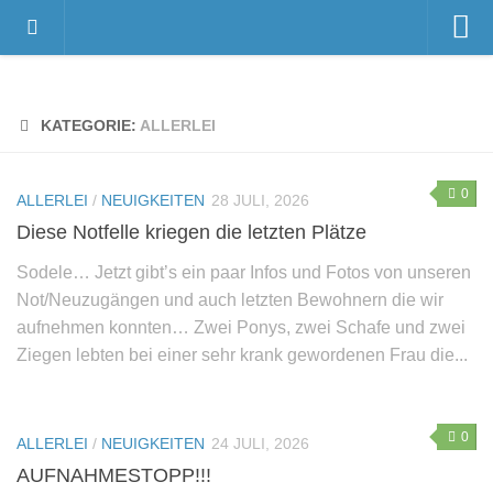
Home
Videos
KATEGORIE:
ALLERLEI
Der Gnadenhof – Wir über uns
Das Gnadenhof-Team
0
ALLERLEI
/
NEUIGKEITEN
28 JULI, 2026
Der Gnadenhof platzt aus allen Nähten…
Diese Notfelle kriegen die letzten Plätze
News
Sodele… Jetzt gibt’s ein paar Infos und Fotos von unseren
Not/Neuzugängen und auch letzten Bewohnern die wir
Neuigkeiten
aufnehmen konnten… Zwei Ponys, zwei Schafe und zwei
Danksagungen
Ziegen lebten bei einer sehr krank gewordenen Frau die...
Pressestimmen
Termine
0
ALLERLEI
/
NEUIGKEITEN
24 JULI, 2026
Unsere Bewohner
AUFNAHMESTOPP!!!
Verstorbene Tiere