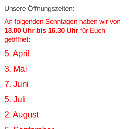
Unsere Öffnungszeiten:
Sie wollen helfen?
Mitglied werden
An folgenden Sonntagen haben wir
von
13.00 Uhr bis 16.30 Uhr
für Euch
Erbschaft – Letzter Wille
geöffnet:
Patenschaften
Spenden
5. April
Sachspenden
3. Mai
Online einkaufen – und dabei noch helfen: gooding!
Gnadenhof-Maskottchen bestellen
7. Juni
Kontakt/Öffnungszeiten
5. Juli
Informationen zum Datenschutz
Impressum
2. August
„Neue Spuren meiner Tiere“ – Das zweite Buch von
Monika Pracht