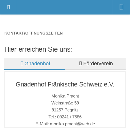
Home
Videos
KONTAKT/ÖFFNUNGSZEITEN
Der Gnadenhof – Wir über uns
Hier erreichen Sie uns:
Das Gnadenhof-Team
Der Gnadenhof platzt aus allen Nähten…
Gnadenhof
Förderverein
News
Neuigkeiten
Gnadenhof Fränkische Schweiz e.V.
Danksagungen
Monika Pracht
Pressestimmen
Weinstraße 59
Termine
91257 Pegnitz
Tel.: 09241 / 7586
Unsere Bewohner
E-Mail: monika.pracht@web.de
Verstorbene Tiere