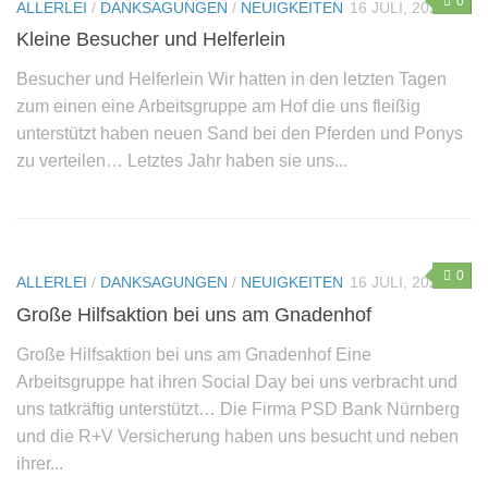
0
ALLERLEI
/
DANKSAGUNGEN
/
NEUIGKEITEN
16 JULI, 2025
Sie wollen helfen?
Kleine Besucher und Helferlein
Mitglied werden
Besucher und Helferlein Wir hatten in den letzten Tagen
zum einen eine Arbeitsgruppe am Hof die uns fleißig
Erbschaft – Letzter Wille
unterstützt haben neuen Sand bei den Pferden und Ponys
Patenschaften
zu verteilen… Letztes Jahr haben sie uns...
Spenden
Sachspenden
Online einkaufen – und dabei noch helfen: gooding!
0
ALLERLEI
/
DANKSAGUNGEN
/
NEUIGKEITEN
16 JULI, 2025
Gnadenhof-Maskottchen bestellen
Große Hilfsaktion bei uns am Gnadenhof
Kontakt/Öffnungszeiten
Große Hilfsaktion bei uns am Gnadenhof Eine
Informationen zum Datenschutz
Arbeitsgruppe hat ihren Social Day bei uns verbracht und
Impressum
uns tatkräftig unterstützt… Die Firma PSD Bank Nürnberg
und die R+V Versicherung haben uns besucht und neben
„Neue Spuren meiner Tiere“ – Das zweite Buch von
ihrer...
Monika Pracht