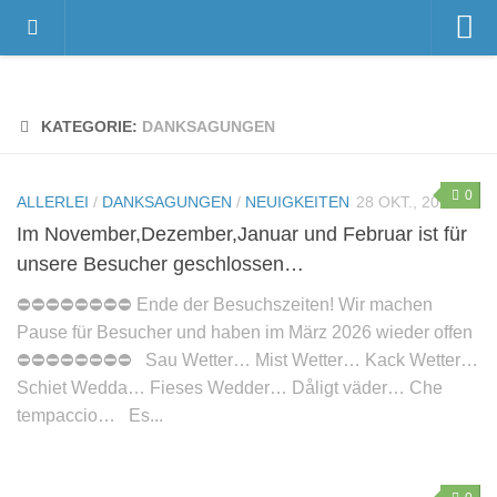
Home
Videos
KATEGORIE:
DANKSAGUNGEN
Der Gnadenhof – Wir über uns
Das Gnadenhof-Team
0
ALLERLEI
/
DANKSAGUNGEN
/
NEUIGKEITEN
28 OKT., 2025
Der Gnadenhof platzt aus allen Nähten…
Im November,Dezember,Januar und Februar ist für
unsere Besucher geschlossen…
News
⛔️⛔️⛔️⛔️⛔️⛔️⛔️⛔️ Ende der Besuchszeiten! Wir machen
Neuigkeiten
Pause für Besucher und haben im März 2026 wieder offen
Danksagungen
⛔️⛔️⛔️⛔️⛔️⛔️⛔️⛔️ Sau Wetter… Mist Wetter… Kack Wetter…
Pressestimmen
Schiet Wedda… Fieses Wedder… Dåligt väder… Che
Termine
tempaccio… Es...
Unsere Bewohner
Verstorbene Tiere