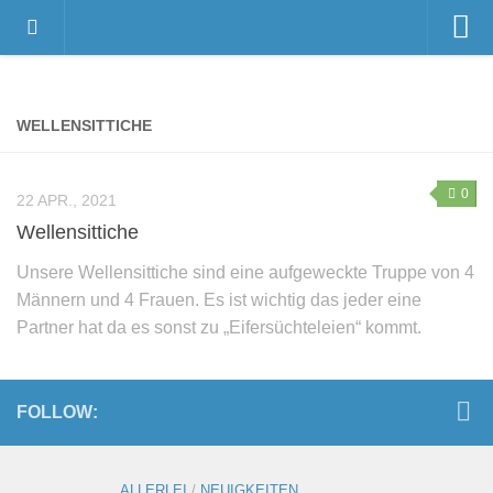
Home
Videos
WELLENSITTICHE
Der Gnadenhof – Wir über uns
Das Gnadenhof-Team
0
22 APR., 2021
Der Gnadenhof platzt aus allen Nähten…
Wellensittiche
News
Unsere Wellensittiche sind eine aufgeweckte Truppe von 4
Männern und 4 Frauen. Es ist wichtig das jeder eine
Neuigkeiten
Partner hat da es sonst zu „Eifersüchteleien“ kommt.
Danksagungen
Pressestimmen
Termine
FOLLOW:
Unsere Bewohner
Verstorbene Tiere
ALLERLEI
/
NEUIGKEITEN