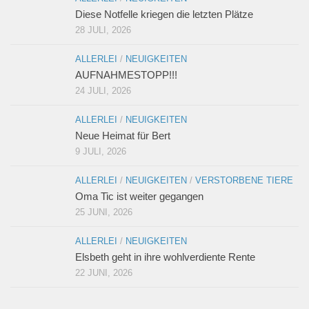
Diese Notfelle kriegen die letzten Plätze
Sie wollen helfen?
28 JULI, 2026
Mitglied werden
ALLERLEI
/
NEUIGKEITEN
Erbschaft – Letzter Wille
AUFNAHMESTOPP!!!
24 JULI, 2026
Patenschaften
Spenden
ALLERLEI
/
NEUIGKEITEN
Neue Heimat für Bert
Sachspenden
9 JULI, 2026
Online einkaufen – und dabei noch helfen: gooding!
ALLERLEI
/
NEUIGKEITEN
/
VERSTORBENE TIERE
Gnadenhof-Maskottchen bestellen
Oma Tic ist weiter gegangen
Kontakt/Öffnungszeiten
25 JUNI, 2026
Informationen zum Datenschutz
ALLERLEI
/
NEUIGKEITEN
Impressum
Elsbeth geht in ihre wohlverdiente Rente
22 JUNI, 2026
„Neue Spuren meiner Tiere“ – Das zweite Buch von
Monika Pracht