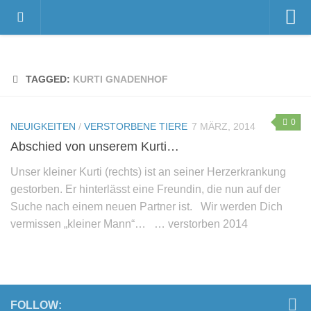
Home
Videos
TAGGED:
KURTI GNADENHOF
Der Gnadenhof – Wir über uns
Das Gnadenhof-Team
0
NEUIGKEITEN
/
VERSTORBENE TIERE
7 MÄRZ, 2014
Der Gnadenhof platzt aus allen Nähten…
Abschied von unserem Kurti…
News
Unser kleiner Kurti (rechts) ist an seiner Herzerkrankung
gestorben. Er hinterlässt eine Freundin, die nun auf der
Neuigkeiten
Suche nach einem neuen Partner ist. Wir werden Dich
Danksagungen
vermissen „kleiner Mann“… … verstorben 2014
Pressestimmen
Termine
Unsere Bewohner
FOLLOW:
Verstorbene Tiere