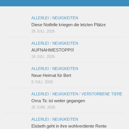
Sie wollen helfen?
ALLERLEI
/
NEUIGKEITEN
Mitglied werden
Diese Notfelle kriegen die letzten Plätze
Erbschaft – Letzter Wille
28 JULI, 2026
Patenschaften
ALLERLEI
/
NEUIGKEITEN
Spenden
AUFNAHMESTOPP!!!
24 JULI, 2026
Sachspenden
Online einkaufen – und dabei noch helfen: gooding!
ALLERLEI
/
NEUIGKEITEN
Neue Heimat für Bert
Gnadenhof-Maskottchen bestellen
9 JULI, 2026
Kontakt/Öffnungszeiten
ALLERLEI
/
NEUIGKEITEN
/
VERSTORBENE TIERE
Informationen zum Datenschutz
Oma Tic ist weiter gegangen
Impressum
25 JUNI, 2026
„Neue Spuren meiner Tiere“ – Das zweite Buch von
ALLERLEI
/
NEUIGKEITEN
Monika Pracht
Elsbeth geht in ihre wohlverdiente Rente