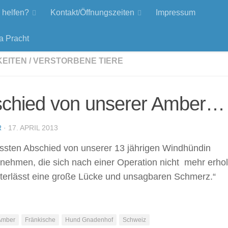
 helfen?
Kontakt/Öffnungszeiten
Impressum
a Pracht
KEITEN
/
VERSTORBENE TIERE
chied von unserer Amber…
R
· 17. APRIL 2013
ssten Abschied von unserer
13 jährigen Windhündin
ehmen, die sich nach einer Operation nicht mehr erholt
nterlässt eine große Lücke und unsagbaren Schmerz.“
Amber
Fränkische
Hund Gnadenhof
Schweiz