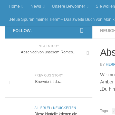
Home
News
Unsere Bewohner
Sie wollen
„Neue Spuren meiner Tiere“ – Das zweite Buch von Monik
FOLLOW:
NEUIG
NEXT STORY
Abs
Abschied von unserem Romeo…
BY
HER
Wir mu
PREVIOUS STORY
Brownie ist da…
Amber n
„Du hi
ALLERLEI
/
NEUIGKEITEN
Tags:
Diese Notfelle kriegen die