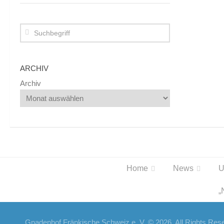
ARCHIV
Archiv
Home
News
U
„
Gnadenhof Fränkische Schweiz e. V. © 2026. All Rights Res