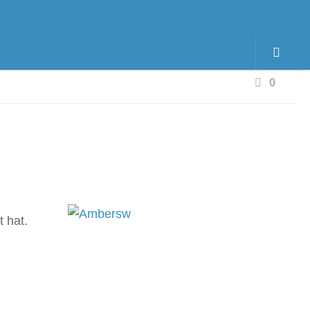
0
 hat.