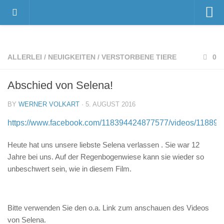
Home
Videos
ALLERLEI
/
NEUIGKEITEN
/
VERSTORBENE TIERE
0
Der Gnadenhof – Wir über uns
Abschied von Selena!
Das Gnadenhof-Team
Der Gnadenhof platzt aus allen Nähten…
BY
WERNER VOLKART
· 5. AUGUST 2016
News
https://www.facebook.com/118394424877577/videos/11889
Neuigkeiten
Heute hat uns unsere liebste Selena verlassen . Sie war 12
Danksagungen
Jahre bei uns. Auf der Regenbogenwiese kann sie wieder so
unbeschwert sein, wie in diesem Film.
Pressestimmen
Termine
Unsere Bewohner
Bitte verwenden Sie den o.a. Link zum anschauen des Videos
von Selena.
Verstorbene Tiere