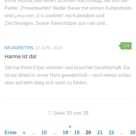
Kühe verbrachten einen schönen Nachmittag. Mit von der
Partie: „Powerpainter“ Walter Bauer mit seinen Kuhportraits
und Lena von „it`s cowtime“ mit Kalendern und
Zeichnungen. Sowie Tierschützer aus nah und...
0
NEUIGKEITEN
22 JUNI, 2018
Hanna ist da!
Sie hat ihren Erpel verloren und brauchte Gesellschaft. Da
ist sie direkt in unser Herz gewatschelt – noch etwas scheu
aber auf dem Weg sich wohl zu fühlen.
Seite 20 von 35
«
Erste
«
...
10
...
18
19
20
21
22
...
30