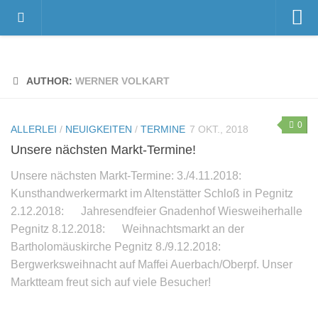
Home
Videos
AUTHOR:
WERNER VOLKART
Der Gnadenhof – Wir über uns
Das Gnadenhof-Team
0
ALLERLEI
/
NEUIGKEITEN
/
TERMINE
7 OKT., 2018
Der Gnadenhof platzt aus allen Nähten…
Unsere nächsten Markt-Termine!
News
Unsere nächsten Markt-Termine: 3./4.11.2018:
Kunsthandwerkermarkt im Altenstätter Schloß in Pegnitz
Neuigkeiten
2.12.2018: Jahresendfeier Gnadenhof Wiesweiherhalle
Danksagungen
Pegnitz 8.12.2018: Weihnachtsmarkt an der
Pressestimmen
Bartholomäuskirche Pegnitz 8./9.12.2018:
Bergwerksweihnacht auf Maffei Auerbach/Oberpf. Unser
Termine
Marktteam freut sich auf viele Besucher!
Unsere Bewohner
Verstorbene Tiere