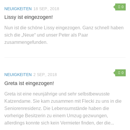
0
NEUIGKEITEN
18 SEP., 2018
Sie wollen helfen?
Lissy ist eingezogen!
Mitglied werden
Nun ist die schöne Lissy eingezogen. Ganz schnell haben
Erbschaft – Letzter Wille
sich die „Neue“ und unser Peter als Paar
Patenschaften
zusammengefunden.
Spenden
Sachspenden
Online einkaufen – und dabei noch helfen: gooding!
0
NEUIGKEITEN
2 SEP., 2018
Gnadenhof-Maskottchen bestellen
Greta ist eingezogen!
Kontakt/Öffnungszeiten
Greta ist eine neunjährige und sehr selbstbewusste
Informationen zum Datenschutz
Katzendame. Sie kam zusammen mit Flecki zu uns in die
Impressum
Seniorenresidenz. Die Lebensumstände haben die
vorherige Besitzerin zu einem Umzug gezwungen,
„Neue Spuren meiner Tiere“ – Das zweite Buch von
allerdings konnte sich kein Vermieter finden, der die...
Monika Pracht