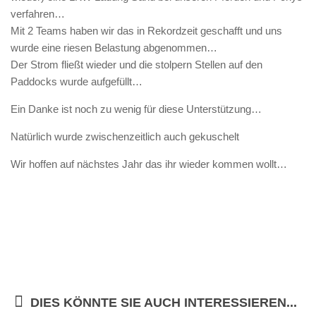
verfahren…
Sie wollen helfen?
Mit 2 Teams haben wir das in Rekordzeit geschafft und uns
wurde eine riesen Belastung abgenommen…
Mitglied werden
Der Strom fließt wieder und die stolpern Stellen auf den
Erbschaft – Letzter Wille
Paddocks wurde aufgefüllt…
Patenschaften
Ein Danke ist noch zu wenig für diese Unterstützung…
Spenden
Natürlich wurde zwischenzeitlich auch gekuschelt
Sachspenden
Wir hoffen auf nächstes Jahr das ihr wieder kommen wollt…
Online einkaufen – und dabei noch helfen: gooding!
Gnadenhof-Maskottchen bestellen
Kontakt/Öffnungszeiten
Informationen zum Datenschutz
Impressum
„Neue Spuren meiner Tiere“ – Das zweite Buch von
DIES KÖNNTE SIE AUCH INTERESSIEREN...
Monika Pracht