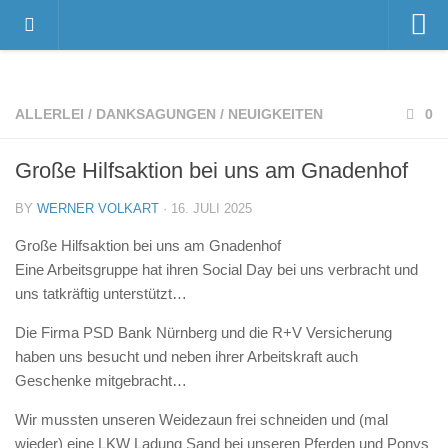
Home
Videos
ALLERLEI
/
DANKSAGUNGEN
/
NEUIGKEITEN
0
Der Gnadenhof – Wir über uns
Große Hilfsaktion bei uns am Gnadenhof
Das Gnadenhof-Team
Der Gnadenhof platzt aus allen Nähten…
BY
WERNER VOLKART
· 16. JULI 2025
News
Große Hilfsaktion bei uns am Gnadenhof
Eine Arbeitsgruppe hat ihren Social Day bei uns verbracht und
Neuigkeiten
uns tatkräftig unterstützt…
Danksagungen
Die Firma PSD Bank Nürnberg und die R+V Versicherung
Pressestimmen
haben uns besucht und neben ihrer Arbeitskraft auch
Termine
Geschenke mitgebracht…
Unsere Bewohner
Wir mussten unseren Weidezaun frei schneiden und (mal
wieder) eine LKW Ladung Sand bei unseren Pferden und Ponys
Verstorbene Tiere