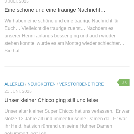
3 JULI, 2025
Sie wollen helfen?
Eine schöne und eine traurige Nachricht…
Mitglied werden
Wir haben eine schöne und eine traurige Nachricht für
Euch… Vielleicht die traurige zuerst… Nachdem es
Erbschaft – Letzter Wille
unserer Henni anfangs besser ging und auch wieder
Patenschaften
stehen konnte, wurde es am Montag wieder schlechter…
Spenden
Sie hat...
Sachspenden
Online einkaufen – und dabei noch helfen: gooding!
Gnadenhof-Maskottchen bestellen
0
ALLERLEI
/
NEUIGKEITEN
/
VERSTORBENE TIERE
Kontakt/Öffnungszeiten
21 JUNI, 2025
Unser kleiner Chicco ging still und leise
Informationen zum Datenschutz
Unser alter kleiner Super Chicco hat uns verlassen.. Er war
Impressum
stolze 12 Jahre alt und immer für seine Damen da.. Er war
„Neue Spuren meiner Tiere“ – Das zweite Buch von
ihr Held, hat sich rührend um seine Hühner Damen
Monika Pracht
gekümmert, egal ob...