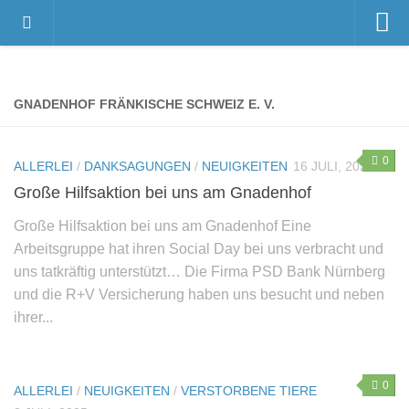
Home
Videos
GNADENHOF FRÄNKISCHE SCHWEIZ E. V.
Der Gnadenhof – Wir über uns
Das Gnadenhof-Team
0
ALLERLEI
/
DANKSAGUNGEN
/
NEUIGKEITEN
16 JULI, 2025
Der Gnadenhof platzt aus allen Nähten…
Große Hilfsaktion bei uns am Gnadenhof
News
Große Hilfsaktion bei uns am Gnadenhof Eine
Arbeitsgruppe hat ihren Social Day bei uns verbracht und
Neuigkeiten
uns tatkräftig unterstützt… Die Firma PSD Bank Nürnberg
Danksagungen
und die R+V Versicherung haben uns besucht und neben
Pressestimmen
ihrer...
Termine
Unsere Bewohner
0
ALLERLEI
/
NEUIGKEITEN
/
VERSTORBENE TIERE
Verstorbene Tiere