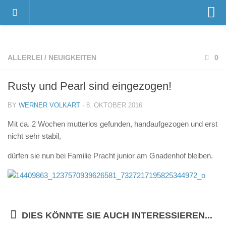
Home
Videos
ALLERLEI
/
NEUIGKEITEN
0
Der Gnadenhof – Wir über uns
Rusty und Pearl sind eingezogen!
Das Gnadenhof-Team
Der Gnadenhof platzt aus allen Nähten…
BY
WERNER VOLKART
· 8. OKTOBER 2016
News
Mit ca. 2 Wochen mutterlos gefunden, handaufgezogen und erst
nicht sehr stabil,
Neuigkeiten
dürfen sie nun bei Familie Pracht junior am Gnadenhof bleiben.
Danksagungen
Pressestimmen
Termine
Unsere Bewohner
DIES KÖNNTE SIE AUCH INTERESSIEREN...
Verstorbene Tiere