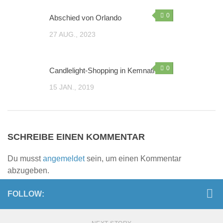
Sie wollen helfen?
0
Abschied von Orlando
Mitglied werden
27 AUG., 2023
Erbschaft – Letzter Wille
Patenschaften
0
Candlelight-Shopping in Kemnath
Spenden
15 JAN., 2019
Sachspenden
Online einkaufen – und dabei noch helfen: gooding!
Gnadenhof-Maskottchen bestellen
SCHREIBE EINEN KOMMENTAR
Kontakt/Öffnungszeiten
Du musst
angemeldet
sein, um einen Kommentar
Informationen zum Datenschutz
abzugeben.
Impressum
FOLLOW:
„Neue Spuren meiner Tiere“ – Das zweite Buch von
Monika Pracht