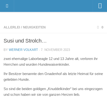
Home
Videos
ALLERLEI
/
NEUIGKEITEN
0
Der Gnadenhof – Wir über uns
Susi und Strolch…
Das Gnadenhof-Team
Der Gnadenhof platzt aus allen Nähten…
BY
WERNER VOLKART
· 7. NOVEMBER 2023
News
zwei ehemalige Laborbeagle 12 und 13 Jahre alt, verloren ihr
Herrchen und wurden Hundewaisenkinder.
Neuigkeiten
Ihr Besitzer benannte den Gnadenhof als letzte Heimat für seine
Danksagungen
geliebten Hunde.
Pressestimmen
So sind die beiden goldigen „Knuddelkinder“ bei uns eingezogen
Termine
und schon haben wir sie von ganzen Herzen lieb.
Unsere Bewohner
Verstorbene Tiere