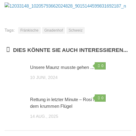
Sie wollen helfen?
Mitglied werden
Tags:
Erbschaft – Letzter Wille
Fränkische
Gnadenhof
Schweiz
Patenschaften
DIES KÖNNTE SIE AUCH INTERESSIEREN...
Spenden
Sachspenden
0
Unsere Maunz musste gehen …
Online einkaufen – und dabei noch helfen: gooding!
10 JUNI, 2024
Gnadenhof-Maskottchen bestellen
Kontakt/Öffnungszeiten
0
Rettung in letzter Minute – Rosi mit
Informationen zum Datenschutz
dem krummen Flügel
Impressum
14 AUG., 2025
„Neue Spuren meiner Tiere“ – Das zweite Buch von
Monika Pracht