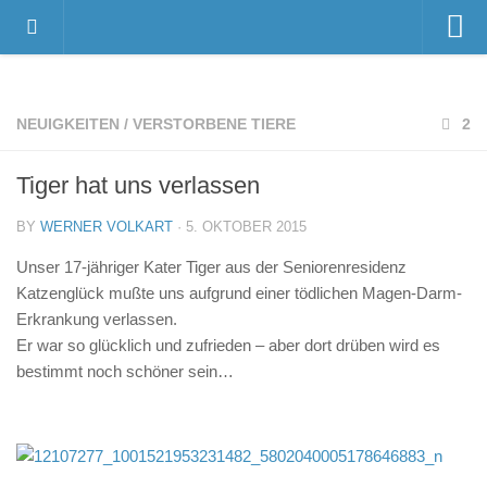
Home
Videos
NEUIGKEITEN
/
VERSTORBENE TIERE
2
Der Gnadenhof – Wir über uns
Tiger hat uns verlassen
Das Gnadenhof-Team
Der Gnadenhof platzt aus allen Nähten…
BY
WERNER VOLKART
· 5. OKTOBER 2015
News
Unser 17-jähriger Kater Tiger aus der Seniorenresidenz
Katzenglück mußte uns aufgrund einer tödlichen Magen-Darm-
Neuigkeiten
Erkrankung verlassen.
Danksagungen
Er war so glücklich und zufrieden – aber dort drüben wird es
bestimmt noch schöner sein…
Pressestimmen
Termine
Unsere Bewohner
Verstorbene Tiere