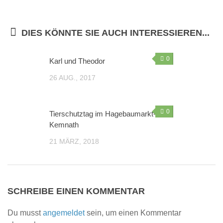
Sie wollen helfen?
DIES KÖNNTE SIE AUCH INTERESSIEREN...
Mitglied werden
Erbschaft – Letzter Wille
0
Karl und Theodor
Patenschaften
26 AUG., 2017
Spenden
Sachspenden
0
Tierschutztag im Hagebaumarkt-
Online einkaufen – und dabei noch helfen: gooding!
Kemnath
Gnadenhof-Maskottchen bestellen
21 MÄRZ, 2018
Kontakt/Öffnungszeiten
Informationen zum Datenschutz
Impressum
SCHREIBE EINEN KOMMENTAR
„Neue Spuren meiner Tiere“ – Das zweite Buch von
Du musst
angemeldet
sein, um einen Kommentar
Monika Pracht