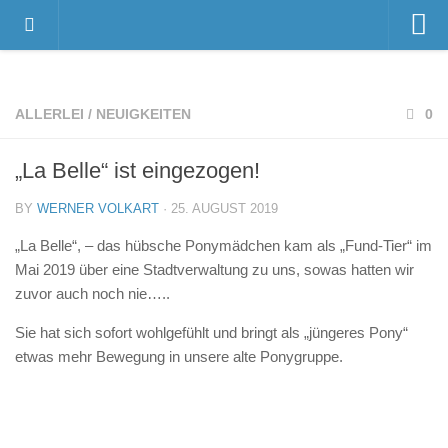
Home
Videos
ALLERLEI
/
NEUIGKEITEN
0
Der Gnadenhof – Wir über uns
„La Belle“ ist eingezogen!
Das Gnadenhof-Team
Der Gnadenhof platzt aus allen Nähten…
BY
WERNER VOLKART
· 25. AUGUST 2019
News
„La Belle“, – das hübsche Ponymädchen kam als „Fund-Tier“ im
Mai 2019 über eine Stadtverwaltung zu uns, sowas hatten wir
Neuigkeiten
zuvor auch noch nie…..
Danksagungen
Sie hat sich sofort wohlgefühlt und bringt als „jüngeres Pony“
Pressestimmen
etwas mehr Bewegung in unsere alte Ponygruppe.
Termine
Unsere Bewohner
Verstorbene Tiere