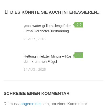
Sie wollen helfen?
DIES KÖNNTE SIE AUCH INTERESSIEREN...
Mitglied werden
Erbschaft – Letzter Wille
0
„cool-water-grill-challenge“ der
Firma Dörnhöfer-Tiernahrung
Patenschaften
29 APR., 2018
Spenden
Sachspenden
0
Online einkaufen – und dabei noch helfen: gooding!
Rettung in letzter Minute – Rosi mit
dem krummen Flügel
Gnadenhof-Maskottchen bestellen
14 AUG., 2025
Kontakt/Öffnungszeiten
Informationen zum Datenschutz
Impressum
SCHREIBE EINEN KOMMENTAR
„Neue Spuren meiner Tiere“ – Das zweite Buch von
Monika Pracht
Du musst
angemeldet
sein, um einen Kommentar