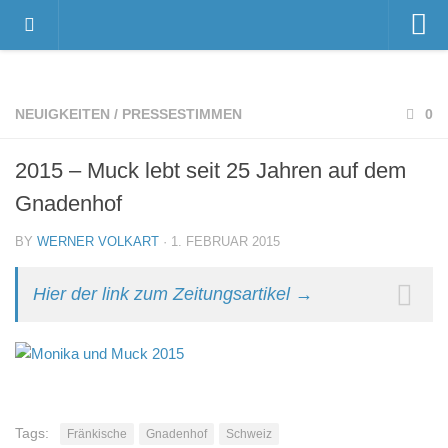
Home
Videos
NEUIGKEITEN
/
PRESSESTIMMEN
0
Der Gnadenhof – Wir über uns
2015 – Muck lebt seit 25 Jahren auf dem
Das Gnadenhof-Team
Gnadenhof
Der Gnadenhof platzt aus allen Nähten…
News
BY
WERNER VOLKART
· 1. FEBRUAR 2015
Neuigkeiten
Hier der link zum Zeitungsartikel →
Danksagungen
Pressestimmen
Termine
Unsere Bewohner
Tags:
Fränkische
Gnadenhof
Schweiz
Verstorbene Tiere